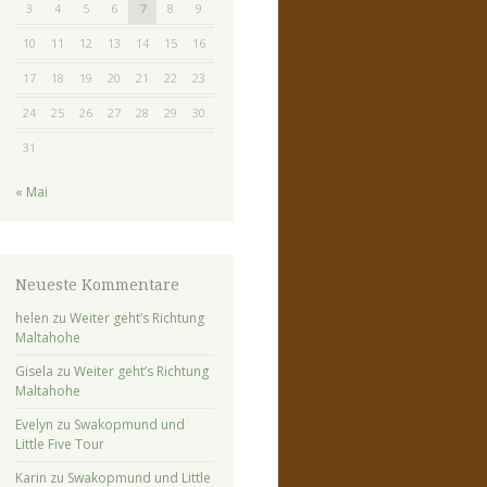
3
4
5
6
7
8
9
10
11
12
13
14
15
16
17
18
19
20
21
22
23
24
25
26
27
28
29
30
31
« Mai
Neueste Kommentare
helen
zu
Weiter geht’s Richtung
Maltahohe
Gisela
zu
Weiter geht’s Richtung
Maltahohe
Evelyn
zu
Swakopmund und
Little Five Tour
Karin
zu
Swakopmund und Little