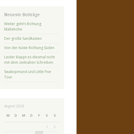
Neueste Beiträge
Weiter geht’s Richtung
Maltahohe
Der große Sandkasten
Von der Küste Richtung Süden
Leider klappt es diesmal nicht
mit dem zeitnahen Schreiben
Swakopmund und Little Five
Tour
August 2026
M
D
M
D
F
S
S
1
2