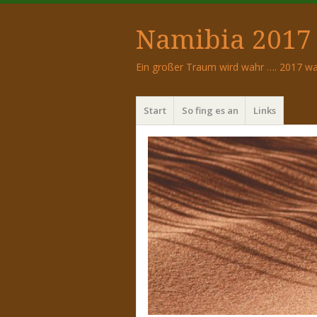
Namibia 2017 
Ein großer Traum wird wahr …. 2017 wa
Menü
Zum
Start
So fing es an
Links
Inhalt
springen