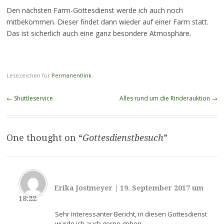
Den nächsten Farm-Gottesdienst werde ich auch noch
mitbekommen. Dieser findet dann wieder auf einer Farm statt.
Das ist sicherlich auch eine ganz besondere Atmosphäre.
Lesezeichen für
Permanentlink
.
Beitragsnavigation
←
Shuttleservice
Alles rund um die Rinderauktion
→
One thought on “
Gottesdienstbesuch
”
Erika Jostmeyer
|
19. September 2017 um
18:22
Sehr interessanter Bericht, in diesen Gottesdienst
würde ich auch gerne gehen