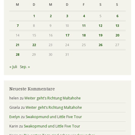
M
D
M
D
F
S
S
1
2
3
4
5
6
7
8
9
10
11
12
13
14
15
16
17
18
19
20
21
22
23
24
25
26
27
28
29
30
31
« Juli
Sep. »
Neueste Kommentare
helen
zu
Weiter geht’s Richtung Maltahohe
Gisela
zu
Weiter geht’s Richtung Maltahohe
Evelyn
zu
Swakopmund und Little Five Tour
Karin
zu
Swakopmund und Little Five Tour