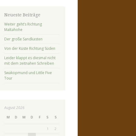
Neueste Beiträge
Weiter geht’s Richtung
Maltahohe
Der große Sandkasten
Von der Küste Richtung Süden
Leider klappt es diesmal nicht
mit dem zeitnahen Schreiben
Swakopmund und Little Five
Tour
August 2026
M
D
M
D
F
S
S
1
2