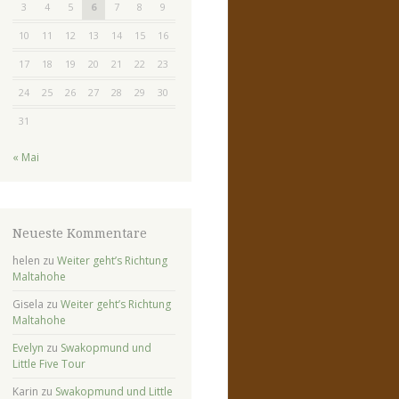
3
4
5
6
7
8
9
10
11
12
13
14
15
16
17
18
19
20
21
22
23
24
25
26
27
28
29
30
31
« Mai
Neueste Kommentare
helen
zu
Weiter geht’s Richtung
Maltahohe
Gisela
zu
Weiter geht’s Richtung
Maltahohe
Evelyn
zu
Swakopmund und
Little Five Tour
Karin
zu
Swakopmund und Little