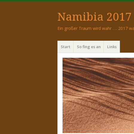
Namibia 2017 
Ein großer Traum wird wahr …. 2017 wa
Menü
Zum
Start
So fing es an
Links
Inhalt
springen