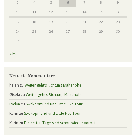
3
4
5
6
7
8
9
10
11
12
13
14
15
16
17
18
19
20
21
22
23
24
25
26
27
28
29
30
31
« Mai
Neueste Kommentare
helen
zu
Weiter geht’s Richtung Maltahohe
Gisela
zu
Weiter geht’s Richtung Maltahohe
Evelyn
zu
Swakopmund und Little Five Tour
Karin
zu
Swakopmund und Little Five Tour
Karin
zu
Die ersten Tage sind schon wieder vorbei